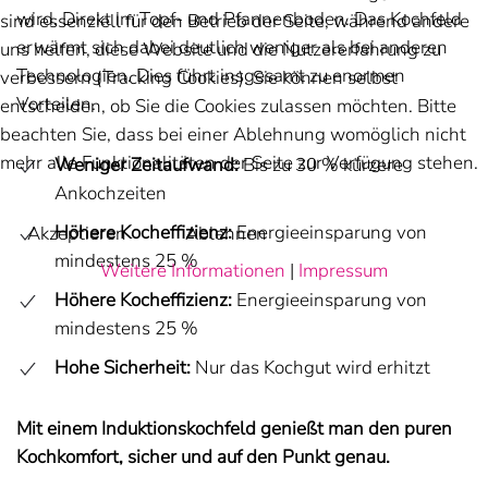
wird. Direkt im Topf- und Pfannenboden. Das Kochfeld
sind essenziell für den Betrieb der Seite, während andere
erwärmt sich dabei deutlich weniger als bei anderen
uns helfen, diese Website und die Nutzererfahrung zu
Technologien. Dies führt insgesamt zu enormen
verbessern (Tracking Cookies). Sie können selbst
Vorteilen.
entscheiden, ob Sie die Cookies zulassen möchten. Bitte
beachten Sie, dass bei einer Ablehnung womöglich nicht
mehr alle Funktionalitäten der Seite zur Verfügung stehen.
Weniger Zeitaufwand:
Bis zu 30 % kürzere
Ankochzeiten
Höhere Kocheffizienz:
Energieeinsparung von
Akzeptieren
Ablehnen
mindestens 25 %
Weitere Informationen
|
Impressum
Höhere Kocheffizienz:
Energieeinsparung von
mindestens 25 %
Hohe Sicherheit:
Nur das Kochgut wird erhitzt
Mit einem Induktionskochfeld genießt man den puren
Kochkomfort, sicher und auf den Punkt genau.