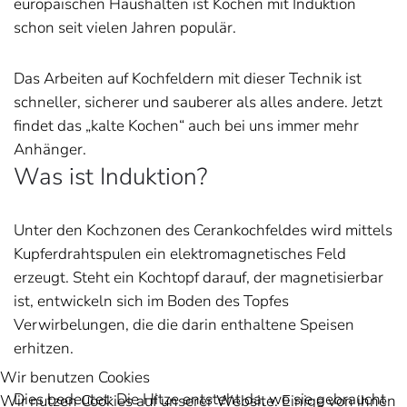
europäischen Haushalten ist Kochen mit Induktion
schon seit vielen Jahren populär.
Das Arbeiten auf Kochfeldern mit dieser Technik ist
schneller, sicherer und sauberer als alles andere. Jetzt
findet das „kalte Kochen“ auch bei uns immer mehr
Anhänger.
Was ist Induktion?
Unter den Kochzonen des Cerankochfeldes wird mittels
Kupferdrahtspulen ein elektromagnetisches Feld
erzeugt. Steht ein Kochtopf darauf, der magnetisierbar
ist, entwickeln sich im Boden des Topfes
Verwirbelungen, die die darin enthaltene Speisen
erhitzen.
Wir benutzen Cookies
Dies bedeutet: Die Hitze entsteht da, wo sie gebraucht
Wir nutzen Cookies auf unserer Website. Einige von ihnen