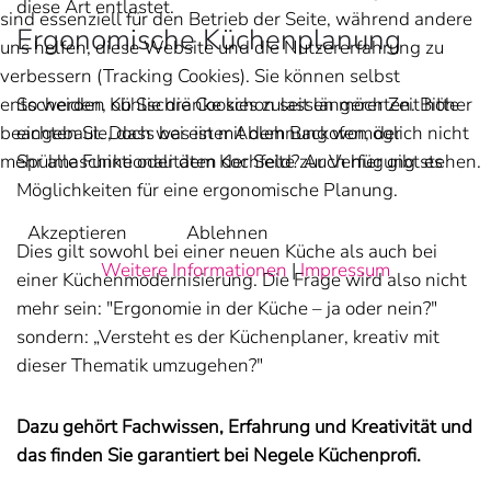
diese Art entlastet.
sind essenziell für den Betrieb der Seite, während andere
Ergonomische Küchenplanung
uns helfen, diese Website und die Nutzererfahrung zu
verbessern (Tracking Cookies). Sie können selbst
entscheiden, ob Sie die Cookies zulassen möchten. Bitte
So werden Kühlschränke schon seit längerer Zeit höher
beachten Sie, dass bei einer Ablehnung womöglich nicht
eingebaut. Doch was ist mit dem Backofen, der
mehr alle Funktionalitäten der Seite zur Verfügung stehen.
Spülmaschine oder dem Kochfeld? Auch hier gibt es
Möglichkeiten für eine ergonomische Planung.
Akzeptieren
Ablehnen
Dies gilt sowohl bei einer neuen Küche als auch bei
Weitere Informationen
|
Impressum
einer Küchenmodernisierung. Die Frage wird also nicht
mehr sein: "Ergonomie in der Küche – ja oder nein?"
sondern: „Versteht es der Küchenplaner, kreativ mit
dieser Thematik umzugehen?"
Dazu gehört Fachwissen, Erfahrung und Kreativität und
das finden Sie garantiert bei Negele Küchenprofi.