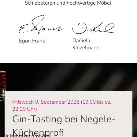
Schiebetüren und hochwertige Möbel.
Daniela
Egon Frank
Kinzelmann
Mittwoch 9. September 2026 (19.00 bis ca.
22.00 Uhr)
Gin-Tasting bei Negele-
Küchenprofi
Wir benutzen Cookies