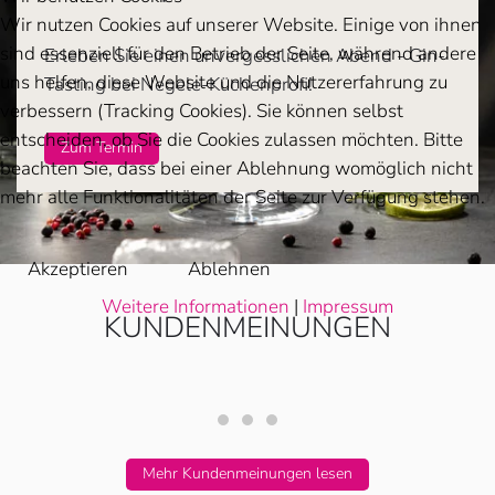
Wir nutzen Cookies auf unserer Website. Einige von ihnen
sind essenziell für den Betrieb der Seite, während andere
Erleben Sie einen unvergesslichen Abend - Gin-
uns helfen, diese Website und die Nutzererfahrung zu
Tasting bei Negele-Küchenprofi!
verbessern (Tracking Cookies). Sie können selbst
entscheiden, ob Sie die Cookies zulassen möchten. Bitte
Zum Termin
beachten Sie, dass bei einer Ablehnung womöglich nicht
mehr alle Funktionalitäten der Seite zur Verfügung stehen.
Akzeptieren
Ablehnen
Weitere Informationen
|
Impressum
KUNDENMEINUNGEN
Horst und Renate H. aus Mögli
Anneliese J. aus Markgrönin
Familie J.R. aus Remseck
Mehr Kundenmeinungen lesen