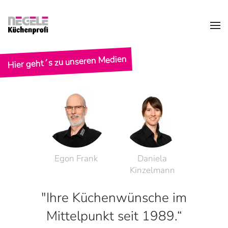
LEBEN.
Zum Hauptinhalt springen
Planung, Beratung, Durchführung und Service.
Ihr Ansprechpartner für individuelle
Hier geht´s zu unseren Medien
Wohnraumgestaltung.
Egon Frank
Daniela
Kinzelmann
"Ihre Küchenwünsche im
Mittelpunkt seit 1989.“